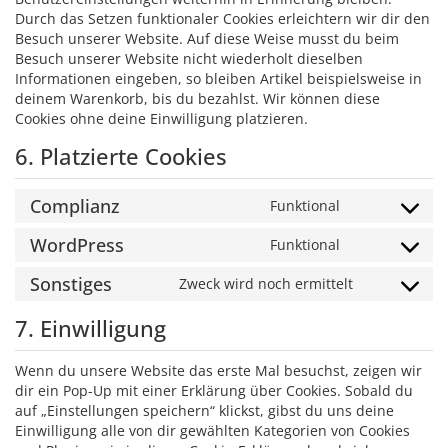
Durch das Setzen funktionaler Cookies erleichtern wir dir den
Besuch unserer Website. Auf diese Weise musst du beim
Besuch unserer Website nicht wiederholt dieselben
Informationen eingeben, so bleiben Artikel beispielsweise in
deinem Warenkorb, bis du bezahlst. Wir können diese
Cookies ohne deine Einwilligung platzieren.
6. Platzierte Cookies
Complianz
Funktional
Consent
to
WordPress
Funktional
Consent
service
to
complianz
Sonstiges
Zweck wird noch ermittelt
Consent
service
to
wordpress
7. Einwilligung
service
sonstiges
Wenn du unsere Website das erste Mal besuchst, zeigen wir
dir ein Pop-Up mit einer Erklärung über Cookies. Sobald du
auf „Einstellungen speichern“ klickst, gibst du uns deine
Einwilligung alle von dir gewählten Kategorien von Cookies