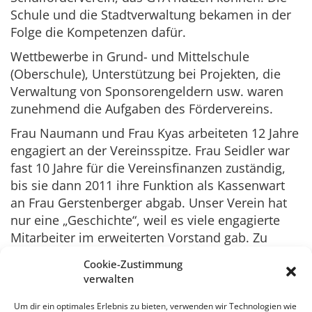
Schule und die Stadtverwaltung bekamen in der
Folge die Kompetenzen dafür.
Wettbewerbe in Grund- und Mittelschule
(Oberschule), Unterstützung bei Projekten, die
Verwaltung von Sponsorengeldern usw. waren
zunehmend die Aufgaben des Fördervereins.
Frau Naumann und Frau Kyas arbeiteten 12 Jahre
engagiert an der Vereinsspitze. Frau Seidler war
fast 10 Jahre für die Vereinsfinanzen zuständig,
bis sie dann 2011 ihre Funktion als Kassenwart
an Frau Gerstenberger abgab. Unser Verein hat
nur eine „Geschichte“, weil es viele engagierte
Mitarbeiter im erweiterten Vorstand gab. Zu
erwähnen sind hier Frau Schüßler von der
Cookie-Zustimmung
Mittelschule, die unser 1. Zirkusprojekt für beide
verwalten
Schulen hervorragend vorbereitete, des weiteren
Frau Rausch und Herr Wünsch. Die Grundschule
Um dir ein optimales Erlebnis zu bieten, verwenden wir Technologien wie